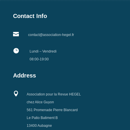
Contact Info

contact@association-hegel.fr

Lundi – Vendredi
08:00-19:00
Address

Association pour la Revue HEGEL
chez Alice Guyon
561 Promenade Pierre Blancard
Le Patio Batiment B
13400 Aubagne