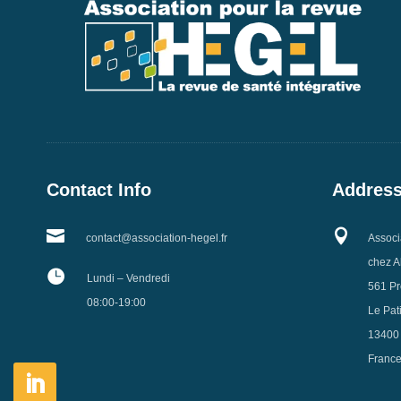
Contact Info
Addres


contact@association-hegel.fr
Associ
chez A

Lundi – Vendredi
561 Pr
08:00-19:00
Le Pat
13400
Franc