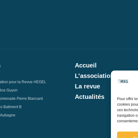
s
Accueil
L’association
ation pour la Revue HEGEL
La revue
lice Guyon
Actualités
omenade Pierre Blancard
Pour offrir 
cookies pour
io Batiment B
ces technolo
 Aubagne
navigation ou
consentement
e