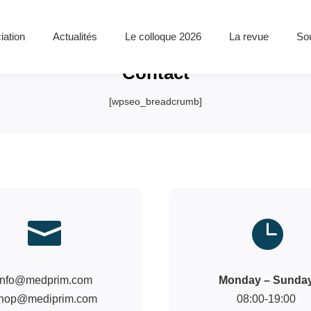
iation
Actualités
Le colloque 2026
La revue
Sou
Contact
[wpseo_breadcrumb]


info@medprim.com
Monday – Sunda
hop@mediprim.com
08:00-19:00