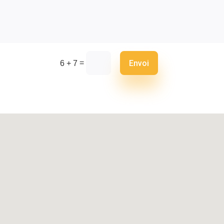
Envoi
=
6 + 7