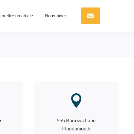
mettre un article
Nous aider

y
555 Barrows Lane
Floridamouth