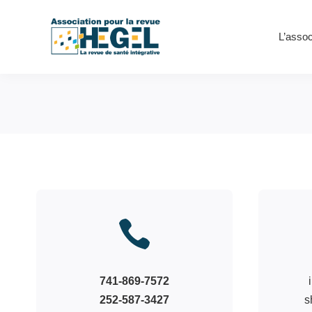
L’assoc

741-869-7572
252-587-3427
s